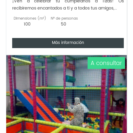
¡Ven a celebrar tu cumpleaños a Tizas! Os
recibiremos encantados a ti y a todos tus amigos,...
Dimensiones (m²)
Nº de personas
100
50
Más información
A consultar