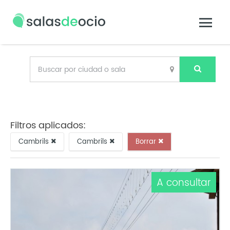
Filtros aplicados:
Cambrils
Cambrils
Borrar
A consultar