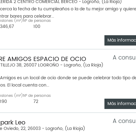
ÉRIDA 2 CENTRO COMERCIAL BERCEO - Logroño, (La Rioja)
cerca la fecha de tu cumpleaños o la de tu mejor amigo y quier
trar bares para celebrar...
nsiones (m²)
Nº de personas
346,67
100
Más informac
A consu
RE AMIGOS ESPACIO DE OCIO
ILLEJO 38, 26007 LOGROÑO - Logroño, (La Rioja)
 Amigos es un local de ocio donde se puede celebrar todo tipo d
s. El local cuenta con...
nsiones (m²)
Nº de personas
190
72
Más informac
A consu
ipark Leo
e Oviedo, 22, 26003 - Logroño, (La Rioja)