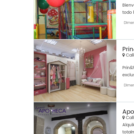
Bienv
todo 
Dime
Prin
Call
Prin&
exclu
Dime
Apo
Call
Alqui
total