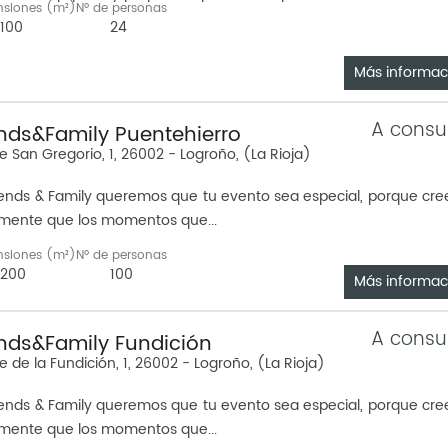
nsiones (m²)
Nº de personas
100
24
Más informac
A consu
ends&Family Puentehierro
e San Gregorio, 1, 26002 - Logroño, (La Rioja)
iends & Family queremos que tu evento sea especial, porque cr
mente que los momentos que...
nsiones (m²)
Nº de personas
200
100
Más informac
A consu
ends&Family Fundición
e de la Fundición, 1, 26002 - Logroño, (La Rioja)
iends & Family queremos que tu evento sea especial, porque cr
mente que los momentos que...