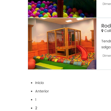
Dime
Rod
Call
Tendr
salga 
Dime
Inicio
Anterior
1
2