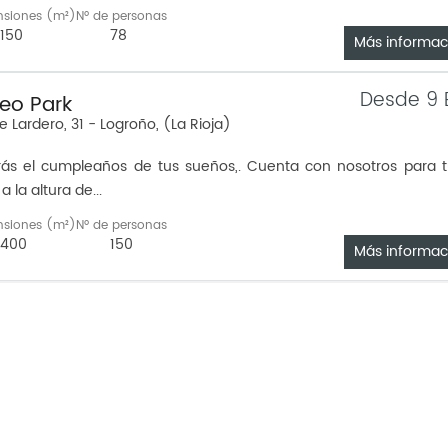
nsiones (m²)
Nº de personas
150
78
Más informac
Desde 9 
eo Park
e Lardero, 31 - Logroño, (La Rioja)
ás el cumpleaños de tus sueños,. Cuenta con nosotros para t
a la altura de...
nsiones (m²)
Nº de personas
400
150
Más informac