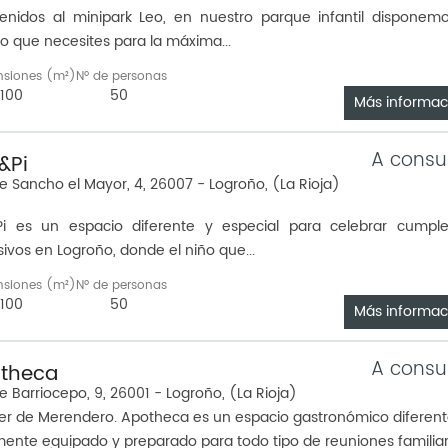
enidos al minipark Leo, en nuestro parque infantil disponem
lo que necesites para la máxima...
nsiones (m²)
Nº de personas
100
50
Más informac
A consu
&Pi
e Sancho el Mayor, 4, 26007 - Logroño, (La Rioja)
Pi es un espacio diferente y especial para celebrar cumpl
sivos en Logroño, donde el niño que...
nsiones (m²)
Nº de personas
100
50
Más informac
A consu
theca
e Barriocepo, 9, 26001 - Logroño, (La Rioja)
ler de Merendero. Apotheca es un espacio gastronómico diferen
mente equipado y preparado para todo tipo de reuniones familiare