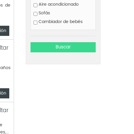
Aire acondicionado
os de
Sofás
Cambiador de bebés
ión
ltar
eaños
ión
ltar
te
s,...