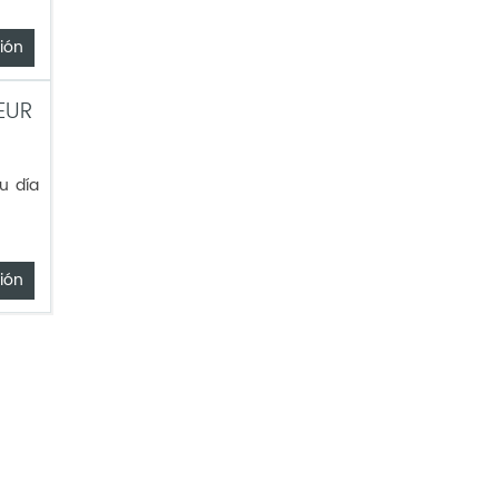
ión
EUR
u día
ión