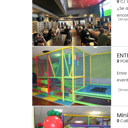
C/ L
¿Se a
encon
Dime
ENT
PORT
Entre
evento
Dime
Min
Call