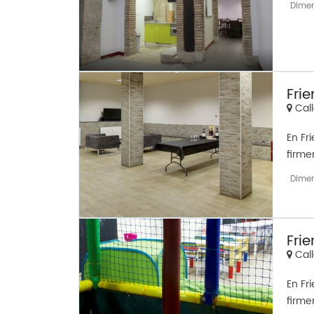
Dime
Fri
Call
En Fr
firme
Dime
Fri
Call
En Fr
firme