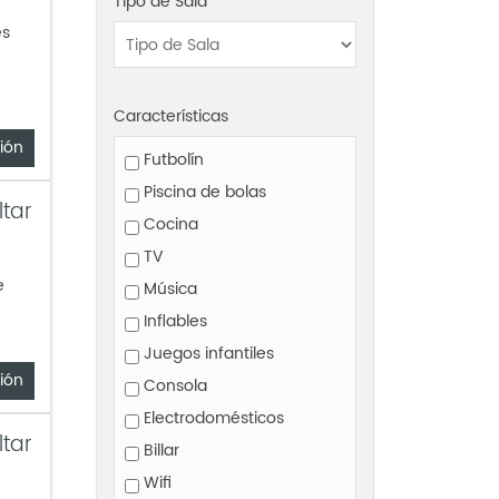
Tipo de Sala
es
Características
ión
Futbolín
Piscina de bolas
ltar
Cocina
TV
e
Música
Inflables
Juegos infantiles
ión
Consola
Electrodomésticos
ltar
Billar
Wifi