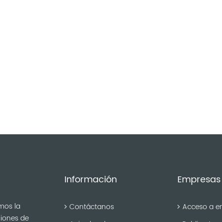
Información
Empresas
mos la
Contáctanos
Acceso a e
niones de