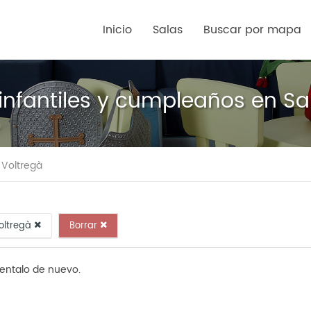
Inicio
Salas
Buscar por mapa
 infantiles y cumpleaños en San
e Voltregà
Voltregà
Borrar
tentalo de nuevo.