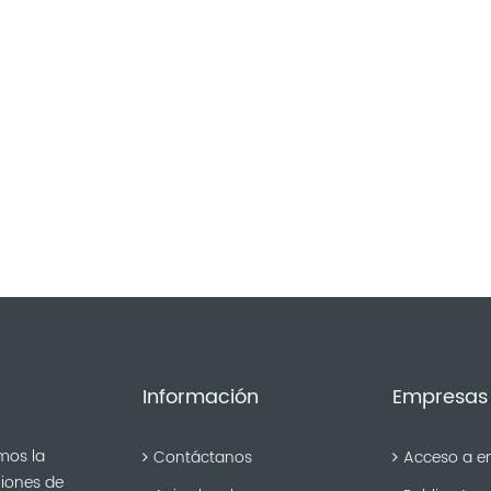
Información
Empresas
mos la
Contáctanos
Acceso a e
niones de