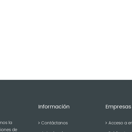
Información
Empresas
mos la
Contáctanos
Acceso a e
niones de