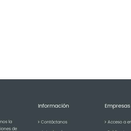
Información
Empresas
mos la
Contáctanos
Acceso a e
niones de