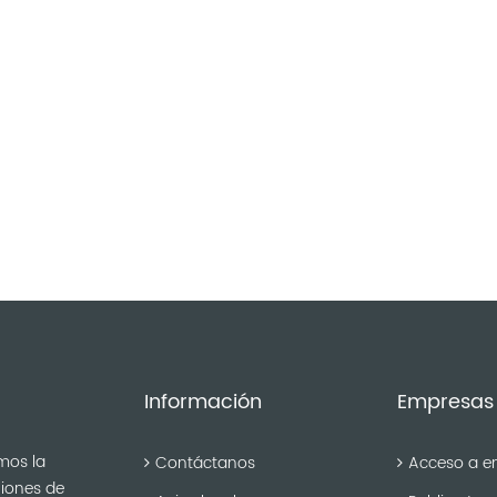
Información
Empresas
mos la
Contáctanos
Acceso a e
niones de