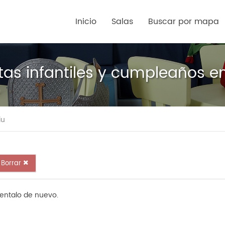
Inicio
Salas
Buscar por mapa
tas infantiles y cumpleaños en
iu
Borrar
tentalo de nuevo.