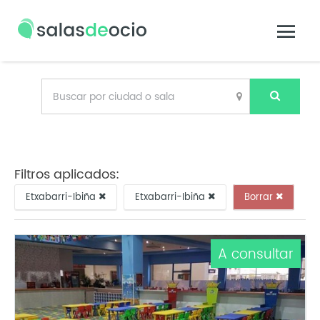
Filtros aplicados:
Etxabarri-Ibiña
Etxabarri-Ibiña
Borrar
A consultar